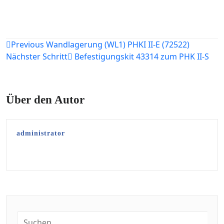
Beitragsnavigation
Previous
Wandlagerung (WL1) PHKI II-E (72522)
Nächster Schritt
Befestigungskit 43314 zum PHK II-S
Über den Autor
administrator