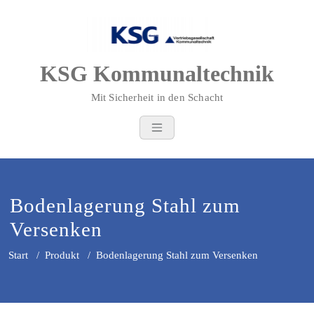
Zum
Inhalt
springen
KSG Kommunaltechnik
Mit Sicherheit in den Schacht
Bodenlagerung Stahl zum
Versenken
Start
/
Produkt
/
Bodenlagerung Stahl zum Versenken