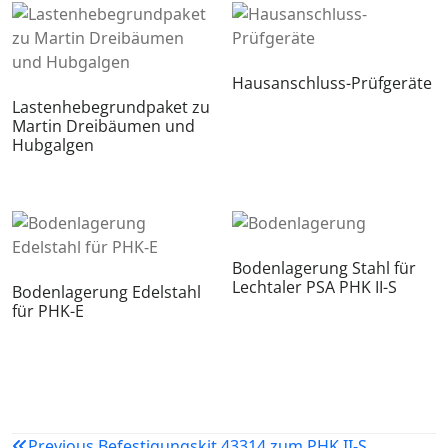
Hausanschluss-Prüfgeräte
Lastenhebegrundpaket zu
Martin Dreibäumen und
Hubgalgen
Bodenlagerung Stahl für
Lechtaler PSA PHK II-S
Bodenlagerung Edelstahl
für PHK-E
Beitragsnavigation
Previous
Befestigungskit 43314 zum PHK II-S